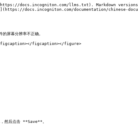
https://docs.incogniton.com/llms.txt). Markdown versions
](https://docs.incogniton.com/documentation/chinese-docu
件的屏幕分辨率不正确。

figcaption></figcaption></figure>

率，然后点击 **Save**。
