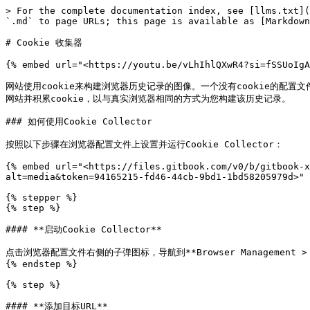
> For the complete documentation index, see [llms.txt](
`.md` to page URLs; this page is available as [Markdown
# Cookie 收集器

{% embed url="<https://youtu.be/vLhIhlQXwR4?si=fSSUoIgA
网站使用cookie来构建浏览器历史记录的图像。一个没有cookie的配置文
网站并积累cookie，以与真实浏览器相同的方式为您构建该历史记录。

### 如何使用Cookie Collector

按照以下步骤在浏览器配置文件上设置并运行Cookie Collector：

{% embed url="<https://files.gitbook.com/v0/b/gitbook-x
alt=media&token=94165215-fd46-44cb-9bd1-1bd58205979d>" 
{% stepper %}

{% step %}

#### **启动Cookie Collector**

点击浏览器配置文件右侧的子弹图标，导航到**Browser Management > Star
{% endstep %}

{% step %}

#### **添加目标URL**
