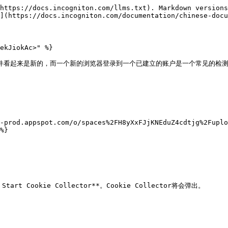
https://docs.incogniton.com/llms.txt). Markdown versions
](https://docs.incogniton.com/documentation/chinese-docu
ekJiokAc>" %}

件看起来是新的，而一个新的浏览器登录到一个已建立的账户是一个常见的检测信号。Co
-prod.appspot.com/o/spaces%2FH8yXxFJjKNEduZ4cdtjg%2Fuplo
%}

t Cookie Collector**。Cookie Collector将会弹出。
