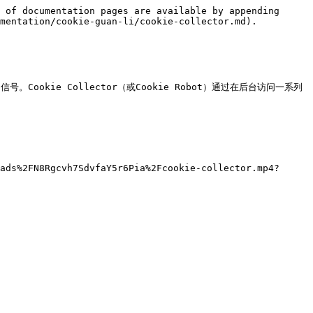
 of documentation pages are available by appending 
mentation/cookie-guan-li/cookie-collector.md).

okie Collector（或Cookie Robot）通过在后台访问一系列
ads%2FN8Rgcvh7SdvfaY5r6Pia%2Fcookie-collector.mp4?