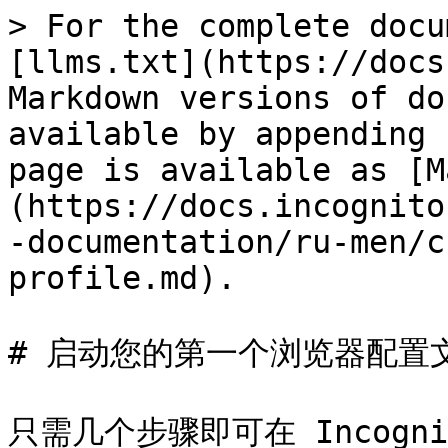
> For the complete docu
[llms.txt](https://docs
Markdown versions of do
available by appending 
page is available as [M
(https://docs.incognito
-documentation/ru-men/c
profile.md).

# 启动您的第一个浏览器配置文
只需几个步骤即可在 Incog