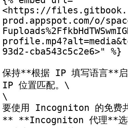
{% embed url="
<https://files.gitbook.
prod.appspot.com/o/spac
Fuploads%2FfkbHdTWSwmIG
profile.mp4?alt=media&t
93d2-cba543c5c2e6>" %}

保持**根据 IP 填写语言*
IP 位置匹配。\

\

要使用 Incogniton 的免
** **Incogniton 代