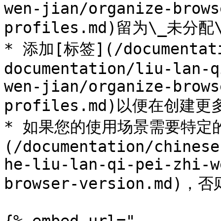
wen-jian/organize-brows
profiles.md)留为\_未分
* 添加[标签](/documentati
documentation/liu-lan-q
wen-jian/organize-brows
profiles.md)以便在创
* 如果您的使用场景需要特定
(/documentation/chinese
he-liu-lan-qi-pei-zhi-w
browser-version.md)