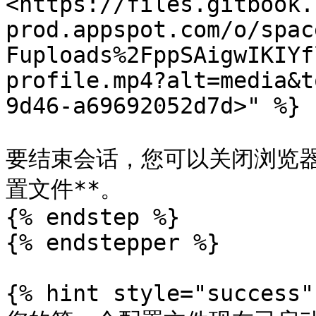
<https://files.gitbook.
prod.appspot.com/o/spac
Fuploads%2FppSAigwIKIYf
profile.mp4?alt=media&t
9d46-a69692052d7d>" %}

要结束会话，您可以关闭浏览器
置文件**。

{% endstep %}

{% endstepper %}

{% hint style="success" 