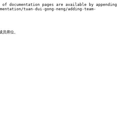
 of documentation pages are available by appending 
mentation/tuan-dui-gong-neng/adding-team-
成员席位。
