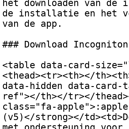
het downloaden van de i
de installatie en het v
van de app.

### Download Incogniton

<table data-card-size="
<thead><tr><th></th><th
data-hidden data-card-t
ref"></th></tr></thead>
class="fa-apple">:apple
(v5)</strong></td><td>D
met ondersteuning voor 