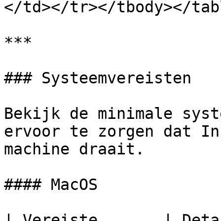
</td></tr></tbody></tabl
***

### Systeemvereisten

Bekijk de minimale syst
ervoor te zorgen dat In
machine draait.

#### MacOS

| Vereiste       | Details                            