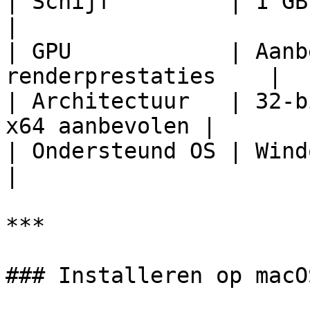
| Schijf         | 1 GB vrije ruimte     
|

| GPU            | Aanb
renderprestaties    |

| Architectuur   | 32-b
x64 aanbevolen |

| Ondersteund OS | Windows                               
|

***

### Installeren op macOS