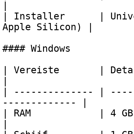
|

| Installer      | Univ
Apple Silicon) |

#### Windows

| Vereiste       | Details                               
|

| -------------- | ----
------------- |

| RAM            | 4 GB                                         
|
