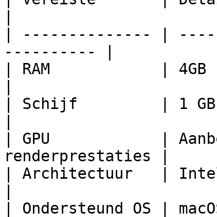
|

| -------------- | ----
---------- |

| RAM            | 4GB                                       
|

| Schijf         | 1 GB vrije ruimte   
|

| GPU            | Aanb
renderprestaties |

| Architectuur   | Intel en Apple 
|

| Ondersteund OS | macOS                                  