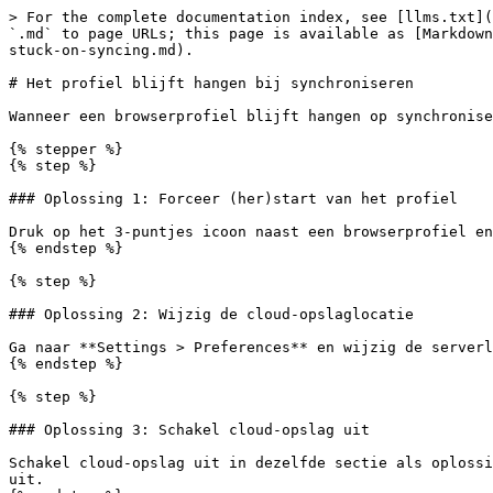
> For the complete documentation index, see [llms.txt](
`.md` to page URLs; this page is available as [Markdown
stuck-on-syncing.md).

# Het profiel blijft hangen bij synchroniseren

Wanneer een browserprofiel blijft hangen op synchronise
{% stepper %}

{% step %}

### Oplossing 1: Forceer (her)start van het profiel

Druk op het 3-puntjes icoon naast een browserprofiel en
{% endstep %}

{% step %}

### Oplossing 2: Wijzig de cloud-opslaglocatie

Ga naar **Settings > Preferences** en wijzig de serverl
{% endstep %}

{% step %}

### Oplossing 3: Schakel cloud-opslag uit

Schakel cloud-opslag uit in dezelfde sectie als oplossi
uit.
