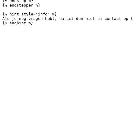
{% endstep %}

{% endstepper %}

{% hint style="info" %}

Als je nog vragen hebt, aarzel dan niet om contact op t