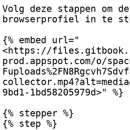
Volg deze stappen om de
browserprofiel in te st
{% embed url="
<https://files.gitbook.
prod.appspot.com/o/spac
Fuploads%2FN8Rgcvh7Sdvf
collector.mp4?alt=media
9bd1-1bd58205979d>" %}

{% stepper %}

{% step %}
