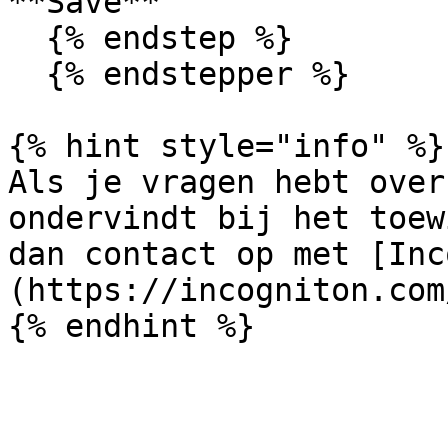
**Save**

  {% endstep %}

  {% endstepper %}

{% hint style="info" %}

Als je vragen hebt over
ondervindt bij het toew
dan contact op met [Inc
(https://incogniton.com