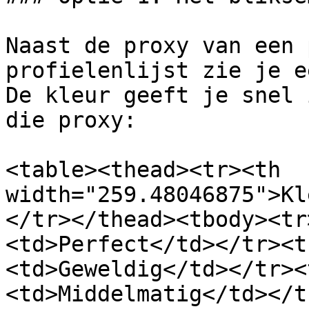
Naast de proxy van een 
profielenlijst zie je e
De kleur geeft je snel 
die proxy:

<table><thead><tr><th 
width="259.48046875">Kl
</tr></thead><tbody><tr
<td>Perfect</td></tr><t
<td>Geweldig</td></tr><
<td>Middelmatig</td></t