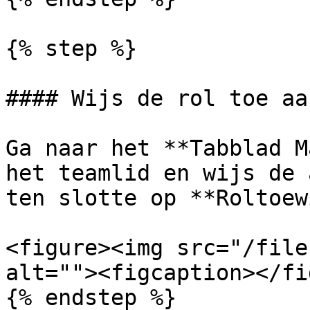
{% step %}

#### Wijs de rol toe aa
Ga naar het **Tabblad M
het teamlid en wijs de 
ten slotte op **Roltoew
<figure><img src="/file
alt=""><figcaption></fi
{% endstep %}
