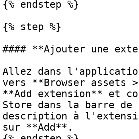
{% endstep %}

{% step %}

#### **Ajouter une exte
Allez dans l'applicatio
vers **Browser assets >
**Add extension** et co
Store dans la barre de 
description à l'extensi
sur **Add**.

{% endstep %}
