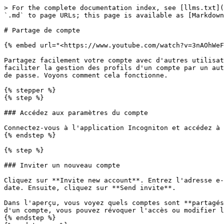
> For the complete documentation index, see [llms.txt](
`.md` to page URLs; this page is available as [Markdown
# Partage de compte

{% embed url="<https://www.youtube.com/watch?v=3nAOhWeF
Partagez facilement votre compte avec d'autres utilisat
faciliter la gestion des profils d'un compte par un aut
de passe. Voyons comment cela fonctionne.

{% stepper %}

{% step %}

### Accédez aux paramètres du compte

Connectez-vous à l'application Incogniton et accédez à 
{% endstep %}

{% step %}

### Inviter un nouveau compte

Cliquez sur **Invite new account**. Entrez l'adresse e-
date. Ensuite, cliquez sur **Send invite**.

Dans l'aperçu, vous voyez quels comptes sont **partagés
d'un compte, vous pouvez révoquer l'accès ou modifier l
{% endstep %}
