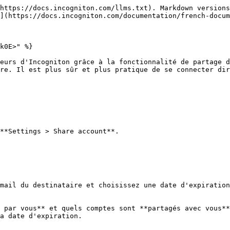
https://docs.incogniton.com/llms.txt). Markdown versions
](https://docs.incogniton.com/documentation/french-docum
k0E>" %}

eurs d'Incogniton grâce à la fonctionnalité de partage d
re. Il est plus sûr et plus pratique de se connecter dir
**Settings > Share account**.

mail du destinataire et choisissez une date d'expiration
 par vous** et quels comptes sont **partagés avec vous**
a date d'expiration.
