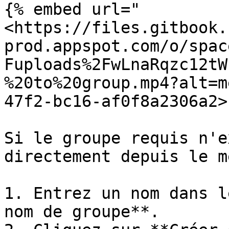
{% embed url="
<https://files.gitbook.
prod.appspot.com/o/spac
Fuploads%2FwLnaRqzc12tW
%20to%20group.mp4?alt=m
47f2-bc16-af0f8a2306a2>"
Si le groupe requis n'e
directement depuis le m
1. Entrez un nom dans l
nom de groupe**.
