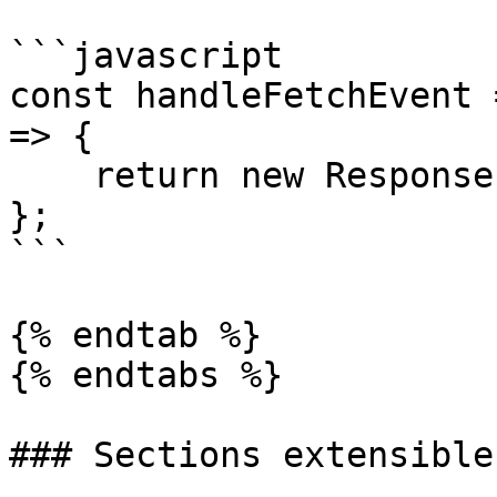
```javascript

const handleFetchEvent 
=> {

    return new Response({message: "Hello World"});

};

```

{% endtab %}

{% endtabs %}

### Sections extensibles