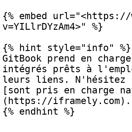
{% embed url="<https://
v=YILlrDYzAm4>" %}

{% hint style="info" %}

GitBook prend en charge
intégrés prêts à l'empl
leurs liens. N'hésitez 
[sont pris en charge na
(https://iframely.com).
