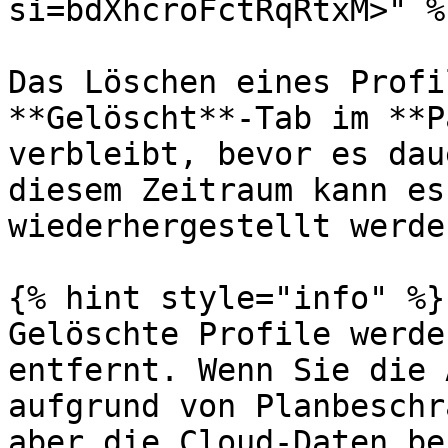
si=bdXhcroFctRqRtxM>" %}
Das Löschen eines Profi
**Gelöscht**-Tab im **P
verbleibt, bevor es dau
diesem Zeitraum kann es
wiederhergestellt werden
{% hint style="info" %}

Gelöschte Profile werde
entfernt. Wenn Sie die 
aufgrund von Planbeschr
aber die Cloud-Daten be