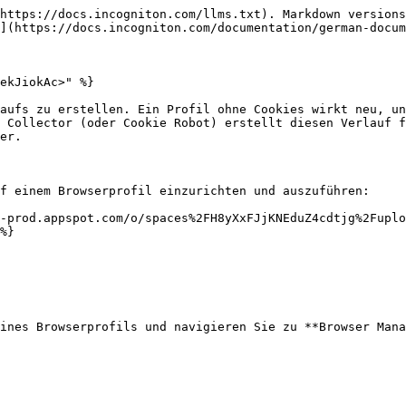
https://docs.incogniton.com/llms.txt). Markdown versions
](https://docs.incogniton.com/documentation/german-docum
ekJiokAc>" %}

aufs zu erstellen. Ein Profil ohne Cookies wirkt neu, un
 Collector (oder Cookie Robot) erstellt diesen Verlauf f
er.

f einem Browserprofil einzurichten und auszuführen:

-prod.appspot.com/o/spaces%2FH8yXxFJjKNEduZ4cdtjg%2Fuplo
%}

ines Browserprofils und navigieren Sie zu **Browser Mana