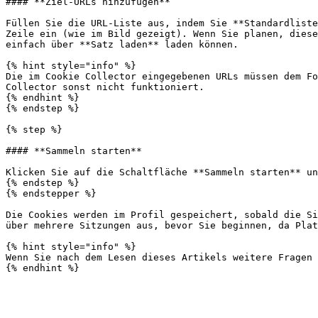
#### **Ziel-URLs hinzufügen**

Füllen Sie die URL-Liste aus, indem Sie **Standardliste
Zeile ein (wie im Bild gezeigt). Wenn Sie planen, diese
einfach über **Satz laden** laden können.

{% hint style="info" %}

Die im Cookie Collector eingegebenen URLs müssen dem Fo
Collector sonst nicht funktioniert.

{% endhint %}

{% endstep %}

{% step %}

#### **Sammeln starten**

Klicken Sie auf die Schaltfläche **Sammeln starten** un
{% endstep %}

{% endstepper %}

Die Cookies werden im Profil gespeichert, sobald die Si
über mehrere Sitzungen aus, bevor Sie beginnen, da Plat
{% hint style="info" %}

Wenn Sie nach dem Lesen dieses Artikels weitere Fragen 