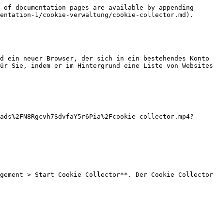
 of documentation pages are available by appending 
entation-1/cookie-verwaltung/cookie-collector.md).

d ein neuer Browser, der sich in ein bestehendes Konto 
ür Sie, indem er im Hintergrund eine Liste von Websites 
ads%2FN8Rgcvh7SdvfaY5r6Pia%2Fcookie-collector.mp4?
gement > Start Cookie Collector**. Der Cookie Collector 