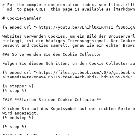
> For the complete documentation index, see [llms.txt](
`.md` to page URLs; this page is available as [Markdown
# Cookie-Sammler

{% embed url="<https://youtu.be/vLhIhlQXwR4?si=fSSUoIgA
Websites verwenden Cookies, um ein Bild der Browserverl
einloggt, ist ein häufiges Erkennungssignal. Der Cookie
besucht und Cookies sammelt, genau wie ein echter Brows
### So verwenden Sie den Cookie Collector

Folgen Sie diesen Schritten, um den Cookie Collector au
{% embed url="<https://files.gitbook.com/v0/b/gitbook-x
alt=media&token=94165215-fd46-44cb-9bd1-1bd58205979d>" 
{% stepper %}

{% step %}

#### **Starten Sie den Cookie Collector**

Klicken Sie auf das Kugelsymbol auf der rechten Seite e
wird angezeigt.

{% endstep %}

{% step %}
