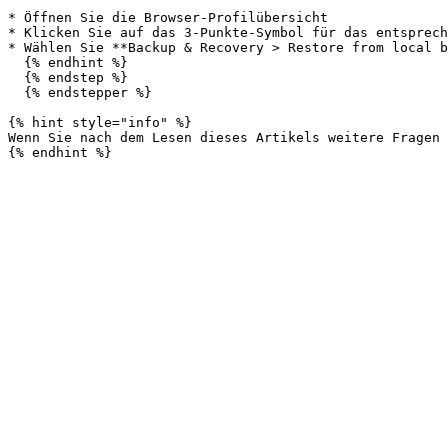
* Öffnen Sie die Browser-Profilübersicht

* Klicken Sie auf das 3-Punkte-Symbol für das entsprech
* Wählen Sie **Backup & Recovery > Restore from local b
  {% endhint %}

  {% endstep %}

  {% endstepper %}

{% hint style="info" %}

Wenn Sie nach dem Lesen dieses Artikels weitere Fragen 