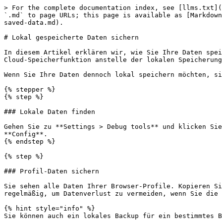
> For the complete documentation index, see [llms.txt](
`.md` to page URLs; this page is available as [Markdown
saved-data.md).

# Lokal gespeicherte Daten sichern

In diesem Artikel erklären wir, wie Sie Ihre Daten spei
Cloud-Speicherfunktion anstelle der lokalen Speicherung
Wenn Sie Ihre Daten dennoch lokal speichern möchten, si
{% stepper %}

{% step %}

### Lokale Daten finden

Gehen Sie zu **Settings > Debug tools** und klicken Sie
**Config**.

{% endstep %}

{% step %}

### Profil-Daten sichern

Sie sehen alle Daten Ihrer Browser-Profile. Kopieren Si
regelmäßig, um Datenverlust zu vermeiden, wenn Sie die 
{% hint style="info" %}

Sie können auch ein lokales Backup für ein bestimmtes B