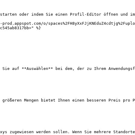
starten oder indem Sie einen Profil-Editor öffnen und im
-prod.appspot.com/o/spaces%2FH8yXxFJjKNEduZ4cdtjg%2Fuplo
c545ab8317bb>" %}

 Sie auf **Auswählen** bei dem, der zu Ihrem Anwendungsf
 größeren Mengen bietet Ihnen einen besseren Preis pro P
xys zugewiesen werden sollen. Wenn Sie mehrere Standorte