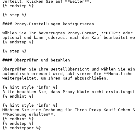
verteilt. Klicken Sie auf **Weiter**.

{% endstep %}

{% step %}

#### Proxy-Einstellungen konfigurieren

Wählen Sie Ihr bevorzugtes Proxy-Format, **HTTP** oder 
optional und kann jederzeit nach dem Kauf bearbeitet we
{% endstep %}

{% step %}

#### Überprüfen und bezahlen

Überprüfen Sie Ihre Bestellübersicht und wählen Sie ein
automatisch erneuert wird, aktivieren Sie **Monatliche 
weitergeleitet, um Ihren Kauf abzuschließen.

{% hint style="info" %}

Bitte beachten Sie, dass Proxy-Käufe nicht erstattungsf
{% endhint %}

{% hint style="info" %}

Möchten Sie eine Rechnung für Ihren Proxy-Kauf? Gehen S
**Rechnung erhalten**.

{% endhint %}

{% endstep %}

{% endstepper %}
