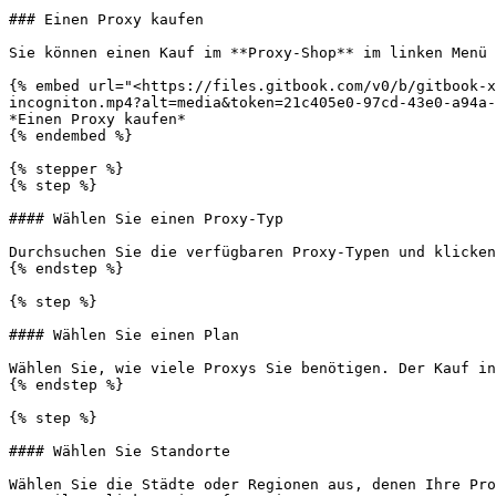
### Einen Proxy kaufen

Sie können einen Kauf im **Proxy-Shop** im linken Menü 
{% embed url="<https://files.gitbook.com/v0/b/gitbook-x
incogniton.mp4?alt=media&token=21c405e0-97cd-43e0-a94a-
*Einen Proxy kaufen*

{% endembed %}

{% stepper %}

{% step %}

#### Wählen Sie einen Proxy-Typ

Durchsuchen Sie die verfügbaren Proxy-Typen und klicken
{% endstep %}

{% step %}

#### Wählen Sie einen Plan

Wählen Sie, wie viele Proxys Sie benötigen. Der Kauf in
{% endstep %}

{% step %}

#### Wählen Sie Standorte

Wählen Sie die Städte oder Regionen aus, denen Ihre Pro