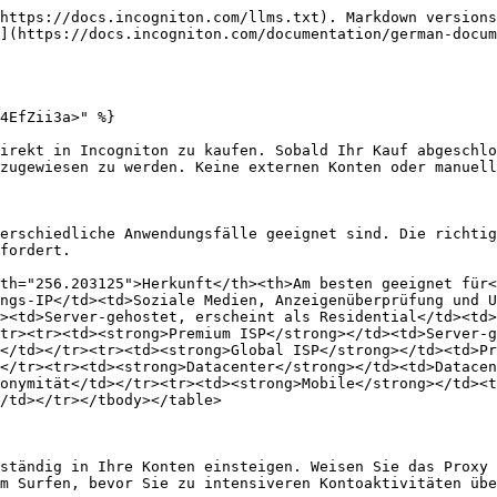
https://docs.incogniton.com/llms.txt). Markdown versions
](https://docs.incogniton.com/documentation/german-docum
4EfZii3a>" %}

irekt in Incogniton zu kaufen. Sobald Ihr Kauf abgeschlo
zugewiesen zu werden. Keine externen Konten oder manuell
erschiedliche Anwendungsfälle geeignet sind. Die richtig
fordert.

th="256.203125">Herkunft</th><th>Am besten geeignet für<
ngs-IP</td><td>Soziale Medien, Anzeigenüberprüfung und U
><td>Server-gehostet, erscheint als Residential</td><td>
tr><tr><td><strong>Premium ISP</strong></td><td>Server-g
</td></tr><tr><td><strong>Global ISP</strong></td><td>Pr
</tr><tr><td><strong>Datacenter</strong></td><td>Datacen
onymität</td></tr><tr><td><strong>Mobile</strong></td><t
/td></tr></tbody></table>

ständig in Ihre Konten einsteigen. Weisen Sie das Proxy 
m Surfen, bevor Sie zu intensiveren Kontoaktivitäten übe