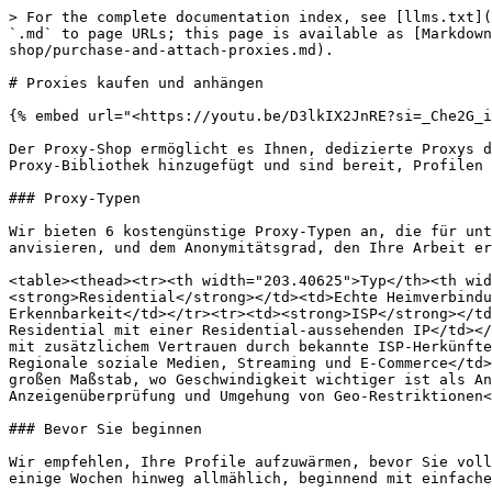
> For the complete documentation index, see [llms.txt](
`.md` to page URLs; this page is available as [Markdown
shop/purchase-and-attach-proxies.md).

# Proxies kaufen und anhängen

{% embed url="<https://youtu.be/D3lkIX2JnRE?si=_Che2G_i
Der Proxy-Shop ermöglicht es Ihnen, dedizierte Proxys d
Proxy-Bibliothek hinzugefügt und sind bereit, Profilen 
### Proxy-Typen

Wir bieten 6 kostengünstige Proxy-Typen an, die für unt
anvisieren, und dem Anonymitätsgrad, den Ihre Arbeit er
<table><thead><tr><th width="203.40625">Typ</th><th wid
<strong>Residential</strong></td><td>Echte Heimverbindu
Erkennbarkeit</td></tr><tr><td><strong>ISP</strong></td
Residential mit einer Residential-aussehenden IP</td></
mit zusätzlichem Vertrauen durch bekannte ISP-Herkünfte
Regionale soziale Medien, Streaming und E-Commerce</td>
großen Maßstab, wo Geschwindigkeit wichtiger ist als An
Anzeigenüberprüfung und Umgehung von Geo-Restriktionen<
### Bevor Sie beginnen

Wir empfehlen, Ihre Profile aufzuwärmen, bevor Sie voll
einige Wochen hinweg allmählich, beginnend mit einfache