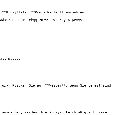
 **Proxy**-Tab **Proxy kaufen** auswählen.

ads%2FDPuGBrD8zkqqIZD2S9L6%2Fbuy-a-proxy-
all passt.

roxy. Klicken Sie auf **Weiter**, wenn Sie bereit sind.

 auswählen, werden Ihre Proxys gleichmäßig auf diese 