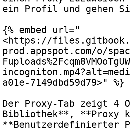
ein Profil und gehen Si
{% embed url="
<https://files.gitbook.
prod.appspot.com/o/spac
Fuploads%2Fcqm8VMOoTgUW
incogniton.mp4?alt=medi
a01e-7149dbd59d79>" %}

Der Proxy-Tab zeigt 4 O
Bibliothek**, **Proxy k
**Benutzerdefinierter P