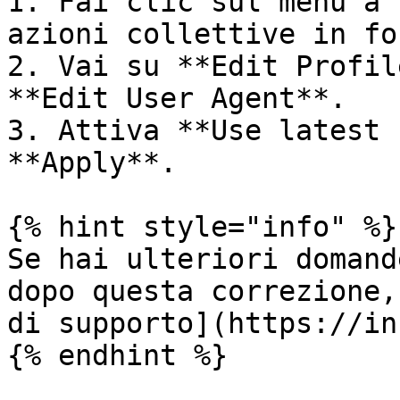
1. Fai clic sul menu a 
azioni collettive in fo
2. Vai su **Edit Profil
**Edit User Agent**.

3. Attiva **Use latest 
**Apply**.

{% hint style="info" %}

Se hai ulteriori domand
dopo questa correzione,
di supporto](https://in