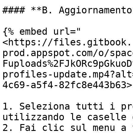
#### **B. Aggiornamento
{% embed url="
<https://files.gitbook.
prod.appspot.com/o/spac
Fuploads%2FJkORc9pGkuoD
profiles-update.mp4?alt
4c69-a5f4-82fc8e443b63>"
1. Seleziona tutti i pr
utilizzando le caselle 
2. Fai clic sul menu a 