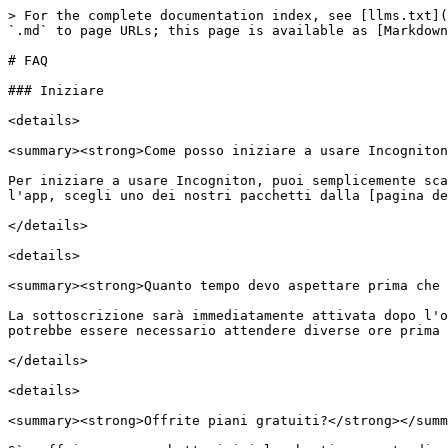
> For the complete documentation index, see [llms.txt](
`.md` to page URLs; this page is available as [Markdown
# FAQ

### Iniziare

<details>

<summary><strong>Come posso iniziare a usare Incogniton
Per iniziare a usare Incogniton, puoi semplicemente sca
l'app, scegli uno dei nostri pacchetti dalla [pagina de
</details>

<details>

<summary><strong>Quanto tempo devo aspettare prima che 
La sottoscrizione sarà immediatamente attivata dopo l'o
potrebbe essere necessario attendere diverse ore prima 
</details>

<details>

<summary><strong>Offrite piani gratuiti?</strong></summ