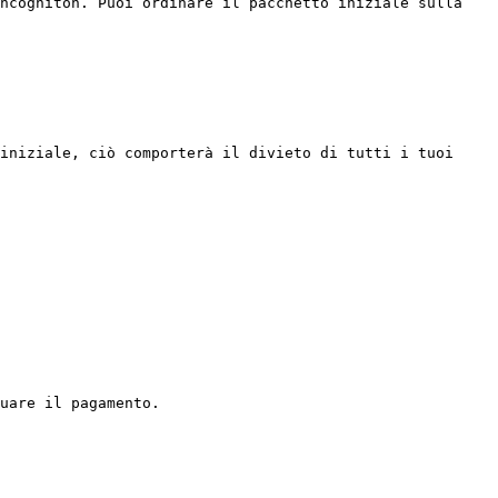
ncogniton. Puoi ordinare il pacchetto iniziale sulla 
iniziale, ciò comporterà il divieto di tutti i tuoi 
uare il pagamento.
