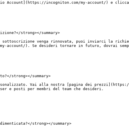
io Account](https://incogniton.com/my-account/) e clicca
izione?</strong></summary>

 sottoscrizione venga rinnovata, puoi inviarci la richie
my-account/). Se desideri tornare in futuro, dovrai semp
to?</strong></summary>

sonalizzato. Vai alla nostra [pagina dei prezzi](https:/
ser e posti per membri del team che desideri.

dimenticata?</strong></summary>
