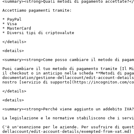
<summary><strong>Quali metodi di pagamento accettate?</
Accettiamo pagamenti tramite:

* PayPal

* Visa

* MasterCard

* Diversi tipi di criptovalute

</details>

<details>

<summary><strong>Come posso cambiare il metodo di pagam
Puoi cambiare il tuo metodo di pagamento tramite [Il Mi
il checkout o in anticipo nella scheda **Metodi di paga
documentation/gestione-dellaccount/edit-account-details
nostro [servizio di supporto](https://incogniton.com/co
</details>

<details>

<summary><strong>Perché viene aggiunto un addebito IVA?
La legislazione e le normative stabiliscono che i servi
C'è un'esenzione per le aziende. Per usufruire di quest
dellaccount/edit-account-details/exempted-from-vat.md) 