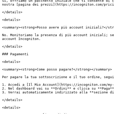
Sì, offriamo un pacchetto iniziale che ti consente di c
nostra [pagina dei prezzi](https://incogniton.com/prici
</details>

<details>

<summary><strong>Posso avere più account iniziali?</str
No. Monitoriamo la presenza di più account iniziali; se
account Incogniton.

</details>

### Pagamenti

<details>

<summary><strong>Come posso pagare?</strong></summary>

Per pagare la tua sottoscrizione e il tuo ordine, segui
1. Accedi a [Il Mio Account](https://incogniton.com/my-
2. Nel dashboard vai su **Ordini** e clicca su **Paga**
3. Verrai automaticamente indirizzato alla **sezione di
</details>

<details>
