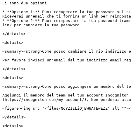
Ci sono due opzioni:

* **Opzione 1:** Puoi recuperare la tua password sul si
Riceverai un'email che ti fornirà un link per reimposta
* **Opzione 2:** Puoi reimpostare la tua password trami
link per cambiare la tua password.

</details>

<details>

<summary><strong>Come posso cambiare il mio indirizzo e
Per favore inviaci un'email dal tuo indirizzo email reg
</details>

<details>

<summary><strong>Come posso aggiungere un membro del te
Aggiungi il membro del team nel tuo account Incogniton
(https://incogniton.com/my-account/). Non perderai alcu
<figure><img src="/files/NoYZIzLiQjEW6ATEwEZZ" alt=""><
</details>

<details>
