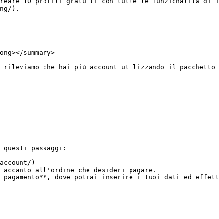
reare 10 profili gratuiti con tutte le funzionalità di I
ng/).

ong></summary>

 rileviamo che hai più account utilizzando il pacchetto 
 questi passaggi:

account/)

 accanto all'ordine che desideri pagare.

 pagamento**, dove potrai inserire i tuoi dati ed effett