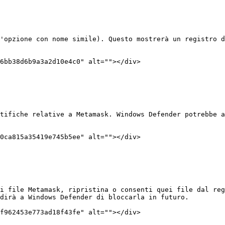
'opzione con nome simile). Questo mostrerà un registro d
6bb38d6b9a3a2d10e4c0" alt=""></div>

tifiche relative a Metamask. Windows Defender potrebbe a
0ca815a35419e745b5ee" alt=""></div>

i file Metamask, ripristina o consenti quei file dal reg
dirà a Windows Defender di bloccarla in futuro.

f962453e773ad18f43fe" alt=""></div>
