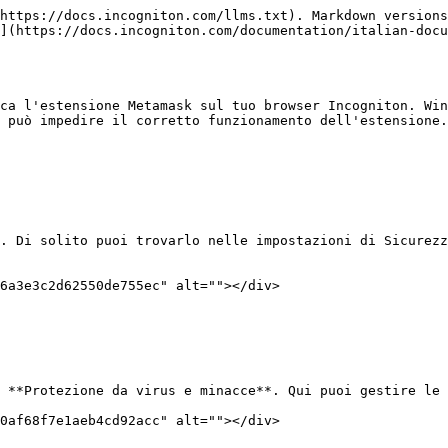
https://docs.incogniton.com/llms.txt). Markdown versions
](https://docs.incogniton.com/documentation/italian-doc
ca l'estensione Metamask sul tuo browser Incogniton. Win
 può impedire il corretto funzionamento dell'estensione.
. Di solito puoi trovarlo nelle impostazioni di Sicurezz
6a3e3c2d62550de755ec" alt=""></div>

 **Protezione da virus e minacce**. Qui puoi gestire le 
0af68f7e1aeb4cd92acc" alt=""></div>
