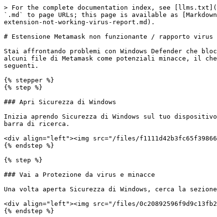
> For the complete documentation index, see [llms.txt](
`.md` to page URLs; this page is available as [Markdown
extension-not-working-virus-report.md).

# Estensione Metamask non funzionante / rapporto virus

Stai affrontando problemi con Windows Defender che bloc
alcuni file di Metamask come potenziali minacce, il che
seguenti.

{% stepper %}

{% step %}

### Apri Sicurezza di Windows

Inizia aprendo Sicurezza di Windows sul tuo dispositivo
barra di ricerca.

<div align="left"><img src="/files/f1111d42b3fc65f39866
{% endstep %}

{% step %}

### Vai a Protezione da virus e minacce

Una volta aperta Sicurezza di Windows, cerca la sezione
<div align="left"><img src="/files/0c20892596f9d9c13fb2
{% endstep %}
