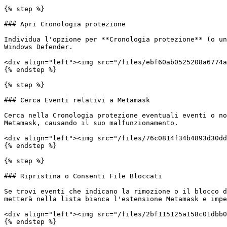
{% step %}

### Apri Cronologia protezione

Individua l'opzione per **Cronologia protezione** (o un
Windows Defender.

<div align="left"><img src="/files/ebf60ab0525208a6774a
{% endstep %}

{% step %}

### Cerca Eventi relativi a Metamask

Cerca nella Cronologia protezione eventuali eventi o no
Metamask, causando il suo malfunzionamento.

<div align="left"><img src="/files/76c0814f34b4893d30dd
{% endstep %}

{% step %}

### Ripristina o Consenti File Bloccati

Se trovi eventi che indicano la rimozione o il blocco d
metterà nella lista bianca l'estensione Metamask e impe
<div align="left"><img src="/files/2bf115125a158c01dbb0
{% endstep %}
