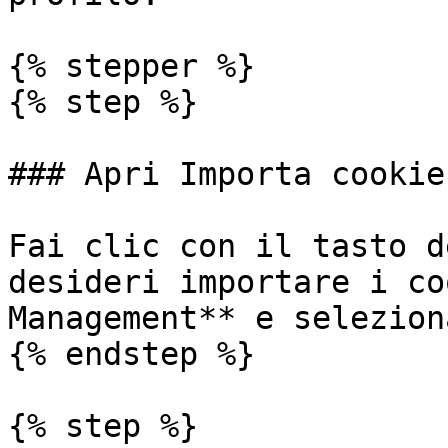
{% stepper %}

{% step %}

### Apri Importa cookie

Fai clic con il tasto d
desideri importare i co
Management** e selezion
{% endstep %}

{% step %}
