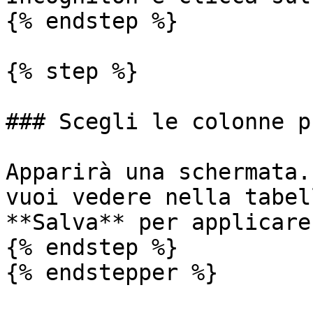
{% endstep %}

{% step %}

### Scegli le colonne p
Apparirà una schermata.
vuoi vedere nella tabel
**Salva** per applicare
{% endstep %}

{% endstepper %}
