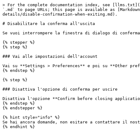
> For the complete documentation index, see [llms.txt](
`.md` to page URLs; this page is available as [Markdown
details/disable-confirmation-when-exiting.md).

# Disabilitare la conferma all'uscita

Se vuoi interrompere la finestra di dialogo di conferma
{% stepper %}

{% step %}

### Vai alle impostazioni dell'account

Vai su **Settings > Preferences** e poi su **Other pref
{% endstep %}

{% step %}

### Disattiva l'opzione di conferma per uscire

Disattiva l'opzione **Confirm before closing applicatio
{% endstep %}

{% endstepper %}

{% hint style="info" %}

Se hai ancora domande, non esitare a contattare il nost