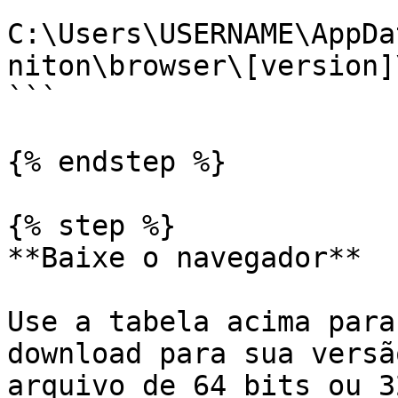
```

C:\Users\USERNAME\AppDa
niton\browser\[version]\
```

{% endstep %}

{% step %}

**Baixe o navegador**

Use a tabela acima para
download para sua versã
arquivo de 64 bits ou 3