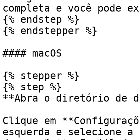
completa e você pode ex
{% endstep %}

{% endstepper %}

#### macOS

{% stepper %}

{% step %}

**Abra o diretório de d
Clique em **Configuraçõ
esquerda e selecione a 