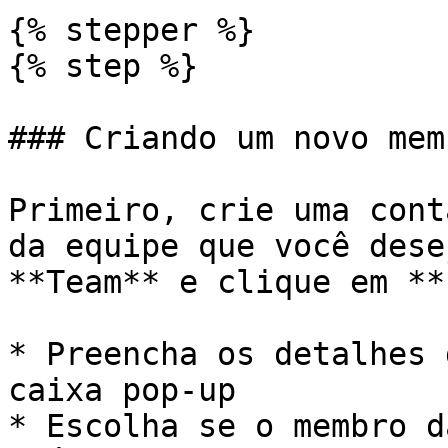
{% stepper %}

{% step %}

### Criando um novo mem
Primeiro, crie uma cont
da equipe que você dese
**Team** e clique em **
* Preencha os detalhes 
caixa pop-up

* Escolha se o membro d