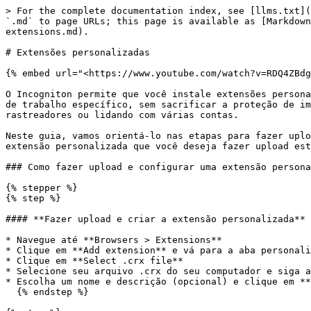
> For the complete documentation index, see [llms.txt](
`.md` to page URLs; this page is available as [Markdown
extensions.md).

# Extensões personalizadas

{% embed url="<https://www.youtube.com/watch?v=RDQ4ZBdg
O Incogniton permite que você instale extensões persona
de trabalho específico, sem sacrificar a proteção de im
rastreadores ou lidando com várias contas.

Neste guia, vamos orientá-lo nas etapas para fazer uplo
extensão personalizada que você deseja fazer upload est
### Como fazer upload e configurar uma extensão persona
{% stepper %}

{% step %}

#### **Fazer upload e criar a extensão personalizada**

* Navegue até **Browsers > Extensions**

* Clique em **Add extension** e vá para a aba personali
* Clique em **Select .crx file**

* Selecione seu arquivo .crx do seu computador e siga a
* Escolha um nome e descrição (opcional) e clique em **
  {% endstep %}
