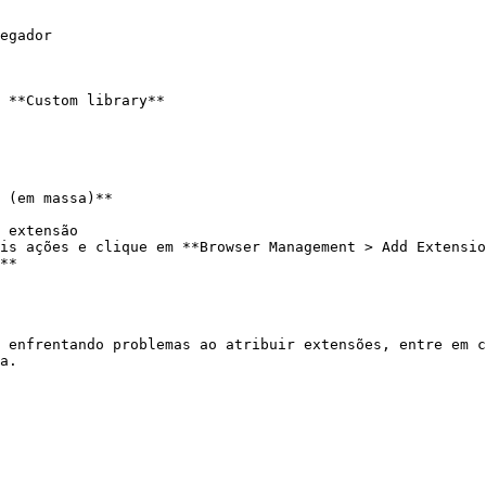
egador

 **Custom library**

 (em massa)**

 extensão

is ações e clique em **Browser Management > Add Extensio
**

 enfrentando problemas ao atribuir extensões, entre em c
a.
