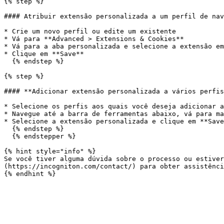
{% step %}

#### Atribuir extensão personalizada a um perfil de nav
* Crie um novo perfil ou edite um existente

* Vá para **Advanced > Extensions & Cookies**

* Vá para a aba personalizada e selecione a extensão em
* Clique em **Save**

  {% endstep %}

{% step %}

#### **Adicionar extensão personalizada a vários perfis
* Selecione os perfis aos quais você deseja adicionar a
* Navegue até a barra de ferramentas abaixo, vá para ma
* Selecione a extensão personalizada e clique em **Save
  {% endstep %}

  {% endstepper %}

{% hint style="info" %}

Se você tiver alguma dúvida sobre o processo ou estiver
(https://incogniton.com/contact/) para obter assistênci