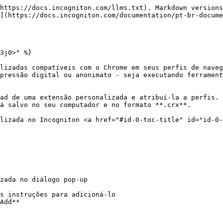
https://docs.incogniton.com/llms.txt). Markdown versions
](https://docs.incogniton.com/documentation/pt-br-docume
3j0>" %}

lizadas compatíveis com o Chrome em seus perfis de naveg
pressão digital ou anonimato - seja executando ferrament
ad de uma extensão personalizada e atribuí-la a perfis. 
á salvo no seu computador e no formato **.crx**.

lizada no Incogniton <a href="#id-0-toc-title" id="id-0-
zada no diálogo pop-up

s instruções para adicioná-lo

Add**
