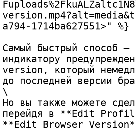
Fuploads%2FkuALZaltc1N8
version.mp4?alt=media&t
a794-1714ba627551>" %}

Самый быстрый способ — 
индикатору предупрежден
version, который немедл
до последней версии бра
\

Но вы также можете сдел
перейдя в **Edit Profil
**Edit Browser Version**