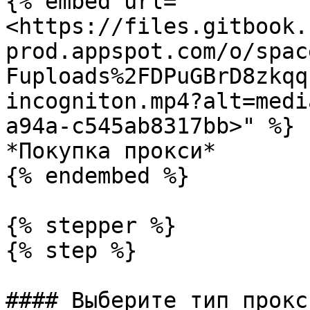
{% embed url="
<https://files.gitbook.
prod.appspot.com/o/spac
Fuploads%2FDPuGBrD8zkqq
incogniton.mp4?alt=medi
a94a-c545ab8317bb>" %}

*Покупка прокси*

{% endembed %}

{% stepper %}

{% step %}

#### Выберите тип прокси