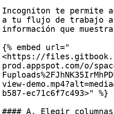
Incogniton te permite a
a tu flujo de trabajo a
información que muestra.
{% embed url="
<https://files.gitbook.
prod.appspot.com/o/spac
Fuploads%2FJhNK35IrMhPD
view-demo.mp4?alt=media
b587-ec71c6f7c493>" %}

#### A. Elegir columnas