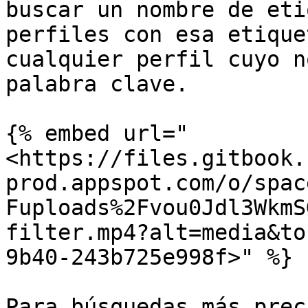
buscar un nombre de eti
perfiles con esa etique
cualquier perfil cuyo n
palabra clave.

{% embed url="
<https://files.gitbook.
prod.appspot.com/o/spac
Fuploads%2Fvou0Jdl3WkmS
filter.mp4?alt=media&to
9b40-243b725e998f>" %}

Para búsquedas más prec