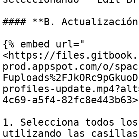
#### **B. Actualización
{% embed url="
<https://files.gitbook.
prod.appspot.com/o/spac
Fuploads%2FJkORc9pGkuoD
profiles-update.mp4?alt
4c69-a5f4-82fc8e443b63>"
1. Selecciona todos los
utilizando las casillas