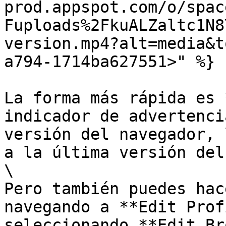
prod.appspot.com/o/spac
Fuploads%2FkuALZaltc1N8
version.mp4?alt=media&t
a794-1714ba627551>" %}

La forma más rápida es 
indicador de advertenci
versión del navegador, 
a la última versión del
\

Pero también puedes hac
navegando a **Edit Prof
seleccionando **Edit Br