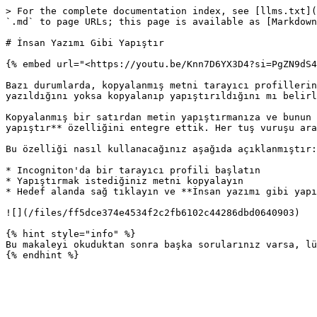
> For the complete documentation index, see [llms.txt](
`.md` to page URLs; this page is available as [Markdown
# İnsan Yazımı Gibi Yapıştır

{% embed url="<https://youtu.be/Knn7D6YX3D4?si=PgZN9dS4
Bazı durumlarda, kopyalanmış metni tarayıcı profillerin
yazıldığını yoksa kopyalanıp yapıştırıldığını mı belirl
Kopyalanmış bir satırdan metin yapıştırmanıza ve bunun 
yapıştır** özelliğini entegre ettik. Her tuş vuruşu ara
Bu özelliği nasıl kullanacağınız aşağıda açıklanmıştır:

* Incogniton'da bir tarayıcı profili başlatın

* Yapıştırmak istediğiniz metni kopyalayın

* Hedef alanda sağ tıklayın ve **İnsan yazımı gibi yapı
![](/files/ff5dce374e4534f2c2fb6102c44286dbd0640903)

{% hint style="info" %}

Bu makaleyi okuduktan sonra başka sorularınız varsa, lü