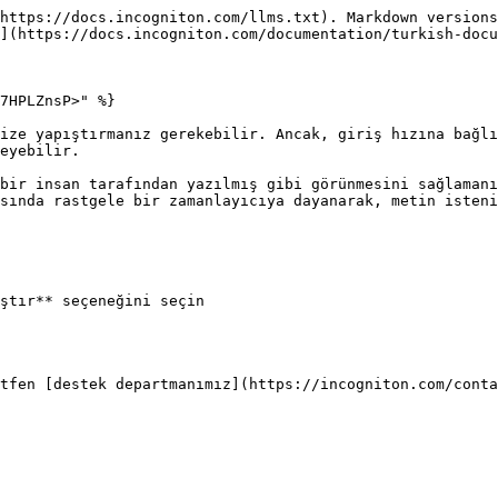
https://docs.incogniton.com/llms.txt). Markdown versions
](https://docs.incogniton.com/documentation/turkish-docu
7HPLZnsP>" %}

ize yapıştırmanız gerekebilir. Ancak, giriş hızına bağlı
eyebilir.

bir insan tarafından yazılmış gibi görünmesini sağlamanı
sında rastgele bir zamanlayıcıya dayanarak, metin isteni
ştır** seçeneğini seçin

tfen [destek departmanımız](https://incogniton.com/conta