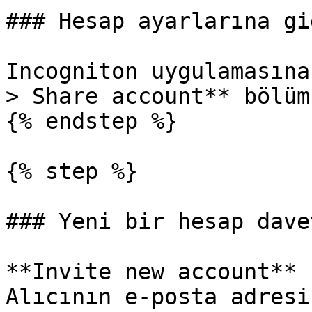
### Hesap ayarlarına gid
Incogniton uygulamasına
> Share account** bölüm
{% endstep %}

{% step %}

### Yeni bir hesap dave
**Invite new account** 
Alıcının e-posta adresi