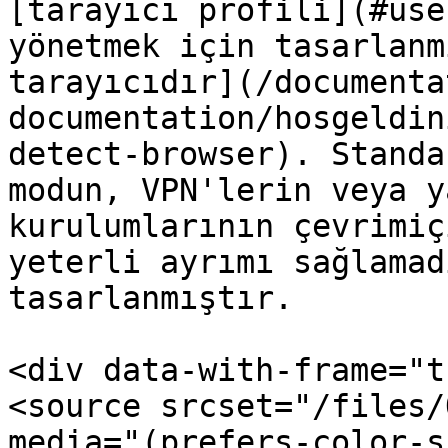
[tarayıcı profili](#use
yönetmek için tasarlanm
tarayıcıdır](/documenta
documentation/hosgeldin
detect-browser). Standa
modun, VPN'lerin veya y
kurulumlarının çevrimiç
yeterli ayrımı sağlamad
tasarlanmıştır.

<div data-with-frame="t
<source srcset="/files/
media="(prefers-color-s