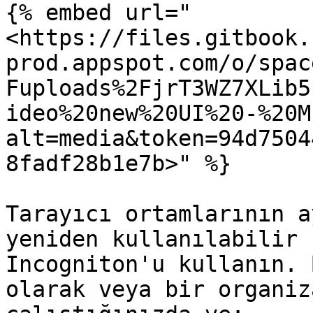
{% embed url="
<https://files.gitbook.
prod.appspot.com/o/spac
Fuploads%2FjrT3WZ7XLib5
ideo%20new%20UI%20-%20M
alt=media&token=94d7504
8fadf28b1e7b>" %}

Tarayıcı ortamlarının a
yeniden kullanılabilir 
Incogniton'u kullanın. 
olarak veya bir organiz