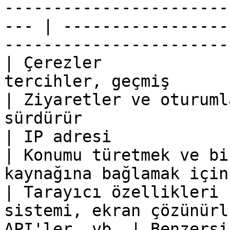
-----------------------
--- | -----------------
-----------------------
| Çerezler             
tercihler, geçmiş                                      
| Ziyaretler ve oturuml
sürdürür               
| IP adresi            | Ağ konumu, ISP, bölge      
| Konumu türetmek ve bi
kaynağına bağlamak için
| Tarayıcı özellikleri 
sistemi, ekran çözünürl
API'ler, vb. | Benzersi