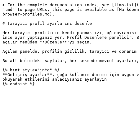
> For the complete documentation index, see [llms.txt](
`.md` to page URLs; this page is available as [Markdown
browser-profiles.md).

# Tarayıcı profil ayarlarını düzenle

Her tarayıcı profilinin kendi parmak izi, ağ davranışı 
ince ayar yaptığınız yer, Profil Düzenleme panelidir. B
açılır menüden **Düzenle**'yi seçin.

Açılan panelde, profilin gizlilik, tarayıcı ve donanım 
Bu alt bölümdeki sayfalar, her sekmede mevcut ayarları,
{% hint style="info" %}

**Gelişmiş ayarlar**, çoğu kullanım durumu için uygun v
okuyarak etkilerini anladıysanız ayarlayın.
