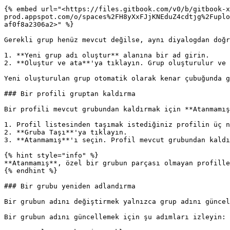
{% embed url="<https://files.gitbook.com/v0/b/gitbook-x
prod.appspot.com/o/spaces%2FH8yXxFJjKNEduZ4cdtjg%2Fuplo
af0f8a2306a2>" %}

Gerekli grup henüz mevcut değilse, aynı diyalogdan doğr
1. **Yeni grup adı oluştur** alanına bir ad girin.

2. **Oluştur ve ata**'ya tıklayın. Grup oluşturulur ve 
Yeni oluşturulan grup otomatik olarak kenar çubuğunda g
### Bir profili gruptan kaldırma

Bir profili mevcut grubundan kaldırmak için **Atanmamış
1. Profil listesinden taşımak istediğiniz profilin üç n
2. **Gruba Taşı**'ya tıklayın.

3. **Atanmamış**'ı seçin. Profil mevcut grubundan kaldı
{% hint style="info" %}

**Atanmamış**, özel bir grubun parçası olmayan profille
{% endhint %}

### Bir grubu yeniden adlandırma

Bir grubun adını değiştirmek yalnızca grup adını güncel
Bir grubun adını güncellemek için şu adımları izleyin:
