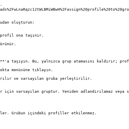
-
ads%2FwLnaRqzc12tWLBMiWBwH%2Fassign%20profile%20to%20gro
udan oluşturun:

profil ona taşınır.

örünür.

**'a taşıyın. Bu, yalnızca grup atamasını kaldırır; prof
okta menüsüne tıklayın.

rılır ve varsayılan gruba yerleştirilir.

r için varsayılan gruptur. Yeniden adlandırılamaz veya s
ler. Grubun içindeki profiller etkilenmez.
