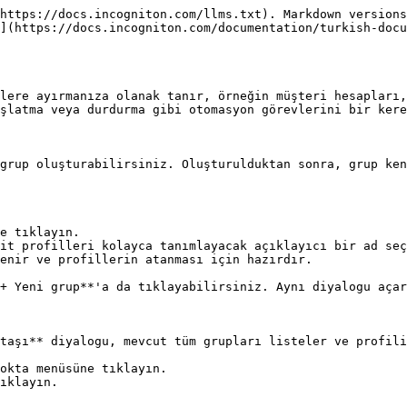
https://docs.incogniton.com/llms.txt). Markdown versions
](https://docs.incogniton.com/documentation/turkish-docu
lere ayırmanıza olanak tanır, örneğin müşteri hesapları,
şlatma veya durdurma gibi otomasyon görevlerini bir kere
grup oluşturabilirsiniz. Oluşturulduktan sonra, grup ken
e tıklayın.

it profilleri kolayca tanımlayacak açıklayıcı bir ad seç
enir ve profillerin atanması için hazırdır.

+ Yeni grup**'a da tıklayabilirsiniz. Aynı diyalogu açar
taşı** diyalogu, mevcut tüm grupları listeler ve profili
okta menüsüne tıklayın.

ıklayın.
