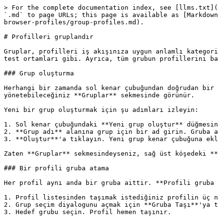
> For the complete documentation index, see [llms.txt](
`.md` to page URLs; this page is available as [Markdown
browser-profiles/group-profiles.md).

# Profilleri gruplandır

Gruplar, profilleri iş akışınıza uygun anlamlı kategori
test ortamları gibi. Ayrıca, tüm grubun profillerini ba
### Grup oluşturma

Herhangi bir zamanda sol kenar çubuğundan doğrudan bir 
yönetebileceğiniz **Gruplar** sekmesinde görünür.

Yeni bir grup oluşturmak için şu adımları izleyin:

1. Sol kenar çubuğundaki **Yeni grup oluştur** düğmesin
2. **Grup adı** alanına grup için bir ad girin. Gruba a
3. **Oluştur**'a tıklayın. Yeni grup kenar çubuğuna ekl
Zaten **Gruplar** sekmesindeyseniz, sağ üst köşedeki **
### Bir profili gruba atama

Her profil aynı anda bir gruba aittir. **Profili gruba 
1. Profil listesinden taşımak istediğiniz profilin üç n
2. Grup seçim diyalogunu açmak için **Gruba Taşı**'ya t
3. Hedef grubu seçin. Profil hemen taşınır.
