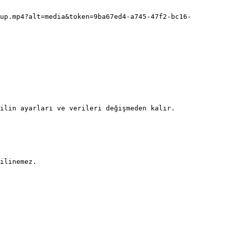
up.mp4?alt=media&token=9ba67ed4-a745-47f2-bc16-
ilin ayarları ve verileri değişmeden kalır.

ilinemez.
