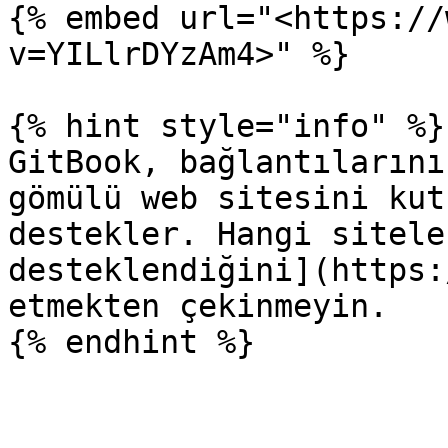
{% embed url="<https://
v=YILlrDYzAm4>" %}

{% hint style="info" %}

GitBook, bağlantılarını
gömülü web sitesini kut
destekler. Hangi sitele
desteklendiğini](https:
etmekten çekinmeyin.
