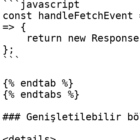
```javascript

const handleFetchEvent 
=> {

    return new Response({message: "Hello World"});

};

```

{% endtab %}

{% endtabs %}

### Genişletilebilir bö
<details>
