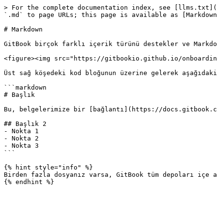
> For the complete documentation index, see [llms.txt](
`.md` to page URLs; this page is available as [Markdown
# Markdown

GitBook birçok farklı içerik türünü destekler ve Markdo
<figure><img src="https://gitbookio.github.io/onboardin
Üst sağ köşedeki kod bloğunun üzerine gelerek aşağıdaki
```markdown

# Başlık

Bu, belgelerimize bir [bağlantı](https://docs.gitbook.c
## Başlık 2

- Nokta 1

- Nokta 2

- Nokta 3

```

{% hint style="info" %}

Birden fazla dosyanız varsa, GitBook tüm depoları içe a