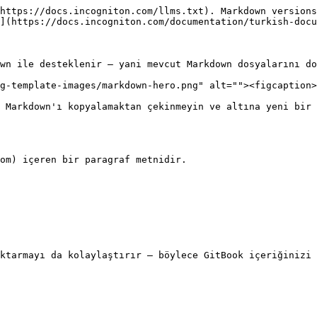
https://docs.incogniton.com/llms.txt). Markdown versions
](https://docs.incogniton.com/documentation/turkish-docu
wn ile desteklenir — yani mevcut Markdown dosyalarını do
g-template-images/markdown-hero.png" alt=""><figcaption>
 Markdown'ı kopyalamaktan çekinmeyin ve altına yeni bir 
om) içeren bir paragraf metnidir.

ktarmayı da kolaylaştırır — böylece GitBook içeriğinizi 