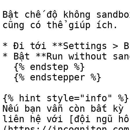
Bật chế độ không sandbo
cũng có thể giúp ích.

* Đi tới **Settings > B
* Bật **Run without san
  {% endstep %}

  {% endstepper %}

{% hint style="info" %}

Nếu bạn vẫn còn bất kỳ 
liên hệ với [đội ngũ hỗ
(https://incogniton.com