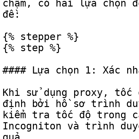
chậm, có hai lựa chọn đ
đề:

{% stepper %}

{% step %}

#### Lựa chọn 1: Xác nh
Khi sử dụng proxy, tốc 
định bởi hồ sơ trình du
kiểm tra tốc độ trong c
Incogniton và trình duy
quả.
