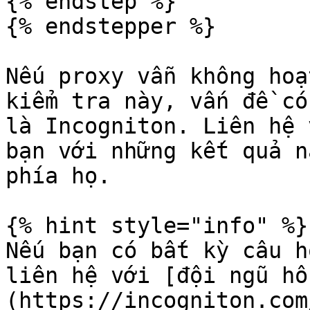
{% endstep %}

{% endstepper %}

Nếu proxy vẫn không hoạ
kiểm tra này, vấn đề có
là Incogniton. Liên hệ 
bạn với những kết quả n
phía họ.

{% hint style="info" %}

Nếu bạn có bất kỳ câu h
liên hệ với [đội ngũ hỗ
(https://incogniton.com