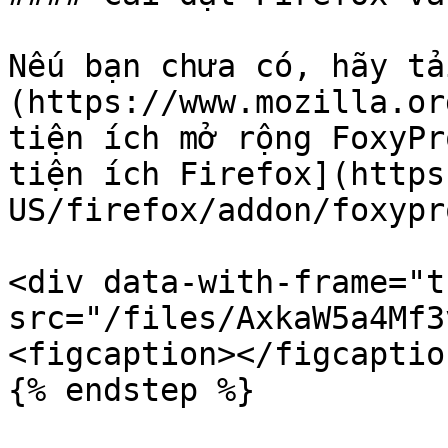
Nếu bạn chưa có, hãy tả
(https://www.mozilla.or
tiện ích mở rộng FoxyPr
tiện ích Firefox](https
US/firefox/addon/foxypr
<div data-with-frame="t
src="/files/AxkaW5a4Mf3
<figcaption></figcaptio
{% endstep %}
