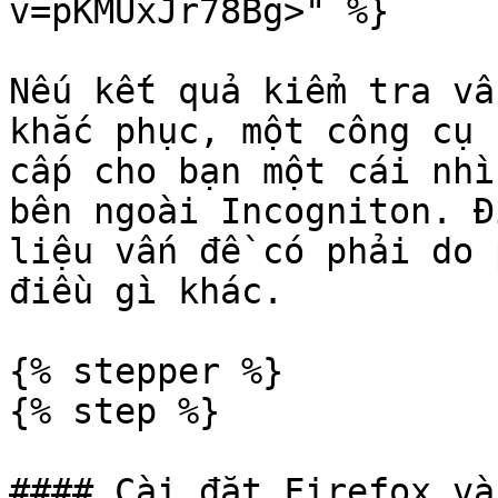
v=pKMUxJr78Bg>" %}

Nếu kết quả kiểm tra vẫ
khắc phục, một công cụ 
cấp cho bạn một cái nhì
bên ngoài Incogniton. Đ
liệu vấn đề có phải do 
điều gì khác.

{% stepper %}

{% step %}

#### Cài đặt Firefox và