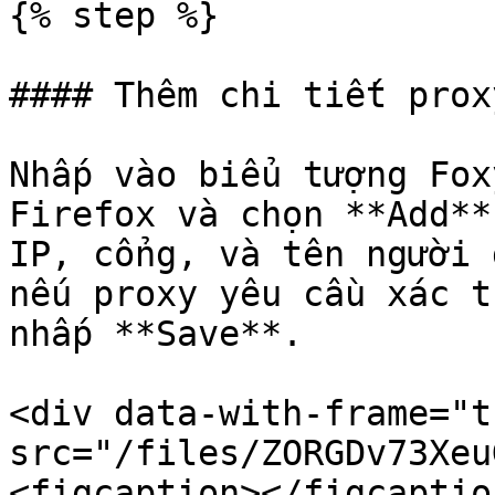
{% step %}

#### Thêm chi tiết prox
Nhấp vào biểu tượng Fox
Firefox và chọn **Add**
IP, cổng, và tên người 
nếu proxy yêu cầu xác t
nhấp **Save**.

<div data-with-frame="t
src="/files/ZORGDv73Xeu
<figcaption></figcaptio