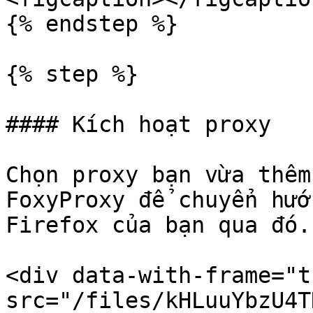
{% endstep %}

{% step %}

#### Kích hoạt proxy

Chọn proxy bạn vừa thêm
FoxyProxy để chuyển hướ
Firefox của bạn qua đó.

<div data-with-frame="t
src="/files/kHLuuYbzU4T