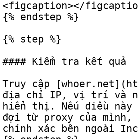
<figcaption></figcaptio
{% endstep %}

{% step %}

#### Kiểm tra kết quả

Truy cập [whoer.net](ht
địa chỉ IP, vị trí và n
hiển thị. Nếu điều này 
đợi từ proxy của mình, 
chính xác bên ngoài Inc