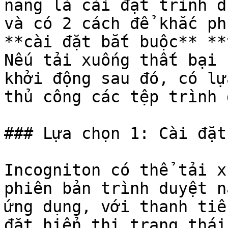
năng là cài đặt trình d
và có 2 cách để khắc ph
**cài đặt bắt buộc** **
Nếu tải xuống thất bại 
khởi động sau đó, có lự
thủ công các tệp trình 
### Lựa chọn 1: Cài đặt
Incogniton có thể tải x
phiên bản trình duyệt n
ứng dụng, với thanh tiế
đặt hiển thị trạng thái