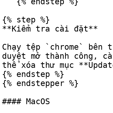
   {% endstep %}

{% step %}

**Kiểm tra cài đặt**

Chạy tệp `chrome` bên t
duyệt mở thành công, cà
thể xóa thư mục **Update
{% endstep %}

{% endstepper %}

#### MacOS
