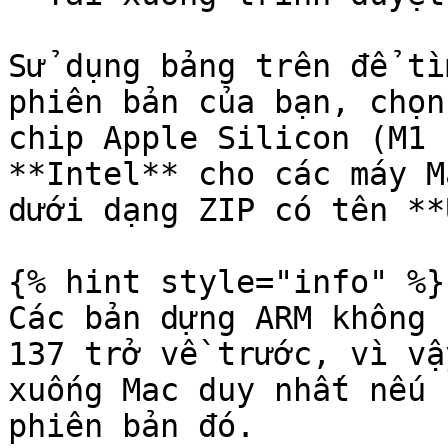
Sử dụng bảng trên để tì
phiên bản của bạn, chọn
chip Apple Silicon (M1 
**Intel** cho các máy M
dưới dạng ZIP có tên **
{% hint style="info" %}

Các bản dựng ARM không 
137 trở về trước, vì vậ
xuống Mac duy nhất nếu 
phiên bản đó.
