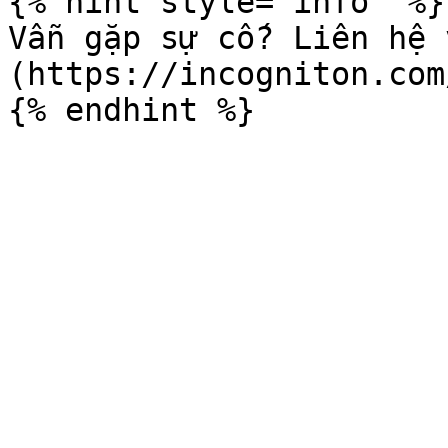
{% hint style="info" %}

Vẫn gặp sự cố? Liên hệ 
(https://incogniton.com