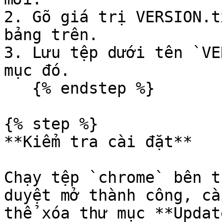
2. Gõ giá trị VERSION.t
bảng trên.

3. Lưu tệp dưới tên `VE
mục đó.

   {% endstep %}

{% step %}

**Kiểm tra cài đặt**

Chạy tệp `chrome` bên t
duyệt mở thành công, cà
thể xóa thư mục **Update