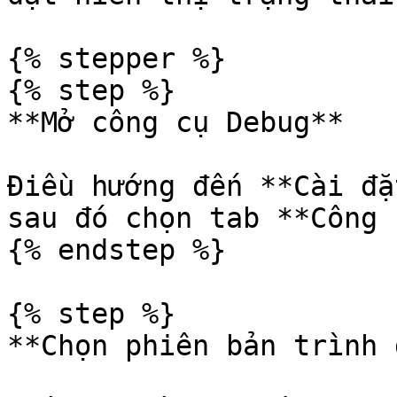
{% stepper %}

{% step %}

**Mở công cụ Debug**

Điều hướng đến **Cài đặ
sau đó chọn tab **Công 
{% endstep %}

{% step %}

**Chọn phiên bản trình 