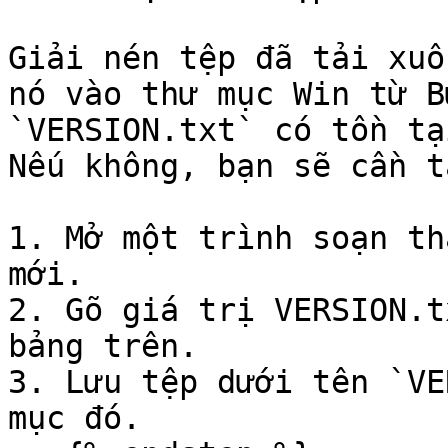
Giải nén tệp đã tải xuố
nó vào thư mục Win từ B
`VERSION.txt` có tồn tạ
Nếu không, bạn sẽ cần t
1. Mở một trình soạn th
mới.

2. Gõ giá trị VERSION.t
bảng trên.

3. Lưu tệp dưới tên `VE
mục đó.
