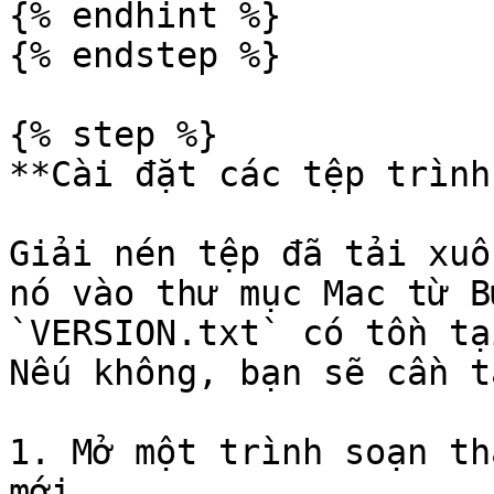
{% endhint %}

{% endstep %}

{% step %}

**Cài đặt các tệp trình
Giải nén tệp đã tải xuố
nó vào thư mục Mac từ B
`VERSION.txt` có tồn tạ
Nếu không, bạn sẽ cần t
1. Mở một trình soạn th
mới.
