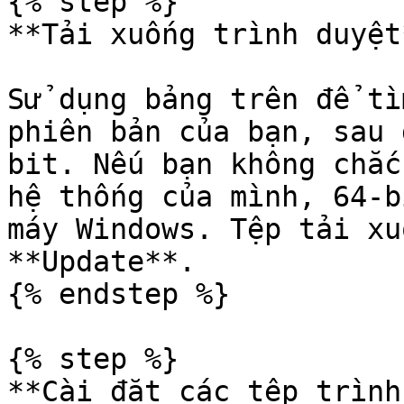
{% step %}

**Tải xuống trình duyệt*
Sử dụng bảng trên để tì
phiên bản của bạn, sau 
bit. Nếu bạn không chắc
hệ thống của mình, 64-b
máy Windows. Tệp tải xu
**Update**.

{% endstep %}

{% step %}

**Cài đặt các tệp trình