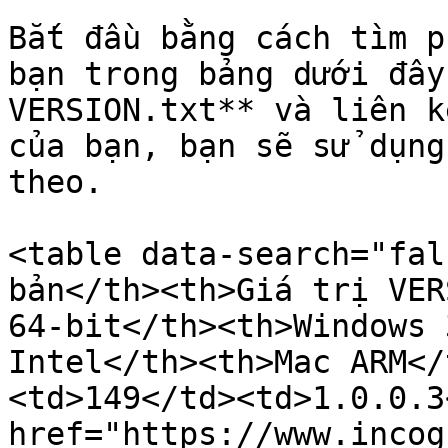
Bắt đầu bằng cách tìm p
bạn trong bảng dưới đây
VERSION.txt** và liên k
của bạn, bạn sẽ sử dụng
theo.

<table data-search="fal
bản</th><th>Giá trị VER
64-bit</th><th>Windows 
Intel</th><th>Mac ARM</
<td>149</td><td>1.0.0.3
href="https://www.incog