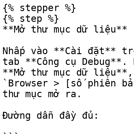
{% stepper %}

{% step %}

**Mở thư mục dữ liệu**

Nhấp vào **Cài đặt** tr
tab **Công cụ Debug**. 
**Mở thư mục dữ liệu**,
`Browser > [số phiên bả
thư mục mở ra.

Đường dẫn đầy đủ:
