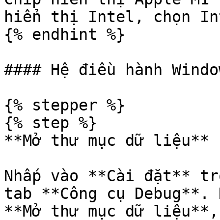
hiển thị Intel, chọn Int
{% endhint %}

#### Hệ điều hành Window
{% stepper %}

{% step %}

**Mở thư mục dữ liệu**

Nhấp vào **Cài đặt** tr
tab **Công cụ Debug**. 
**Mở thư mục dữ liệu**,