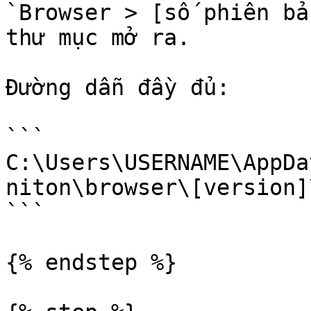
`Browser > [số phiên bả
thư mục mở ra.

Đường dẫn đầy đủ:

```

C:\Users\USERNAME\AppDa
niton\browser\[version]\
```

{% endstep %}
