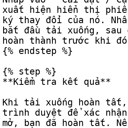
xuất hiện hiển thị phiê
ký thay đổi của nó. Nhấ
bắt đầu tải xuống, sau 
hoàn thành trước khi đó
{% endstep %}

{% step %}

**Kiểm tra kết quả**

Khi tải xuống hoàn tất,
trình duyệt để xác nhận
mở, bạn đã hoàn tất. Nế