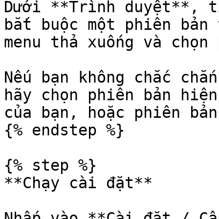
Dưới **Trình duyệt**, t
bắt buộc một phiên bản 
menu thả xuống và chọn 
Nếu bạn không chắc chắn
hãy chọn phiên bản hiện
của bạn, hoặc phiên bản
{% endstep %}

{% step %}

**Chạy cài đặt**

Nhấp vào **Cài đặt / Cậ