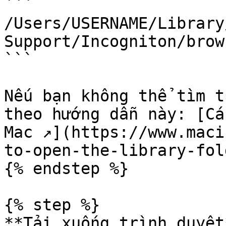
```

/Users/USERNAME/Library
Support/Incogniton/brow
```

Nếu bạn không thể tìm t
theo hướng dẫn này: [Cá
Mac ↗](https://www.maci
to-open-the-library-fol
{% endstep %}

{% step %}

**Tải xuống trình duyệt*